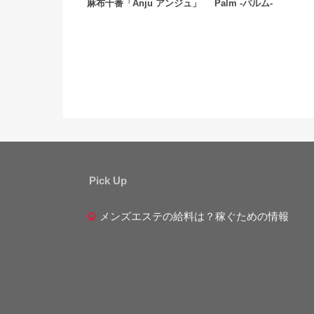
麻布十番「Anju アンジュ」
Palm -パルム-
Pick Up
メンズエステの給料は？稼ぐための情報