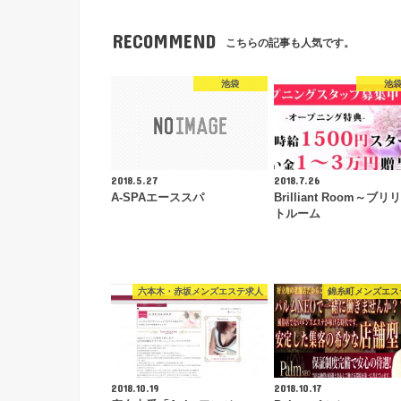
RECOMMEND
こちらの記事も人気です。
池袋
池
2018.5.27
2018.7.26
A-SPAエーススパ
Brilliant Room～ブ
トルーム
六本木・赤坂メンズエステ求人
錦糸町メンズエス
2018.10.19
2018.10.17