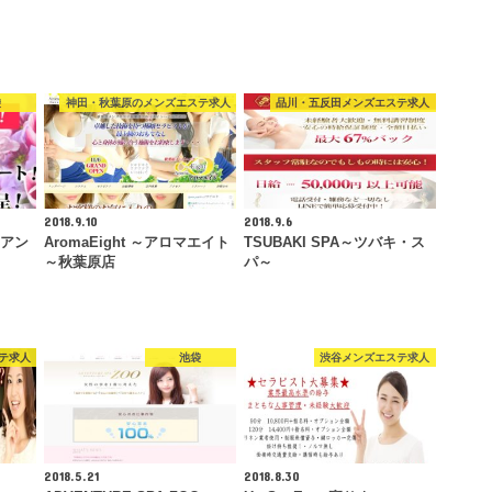
袋
神田・秋葉原のメンズエステ求人
品川・五反田メンズエステ求人
2018.9.10
2018.9.6
リリアン
AromaEight ～アロマエイト
TSUBAKI SPA～ツバキ・ス
～秋葉原店
パ～
テ求人
池袋
渋谷メンズエステ求人
2018.5.21
2018.8.30