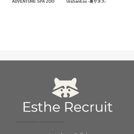
ADVENTURE SPA ZOO
UraSanEsu -裏サネス-