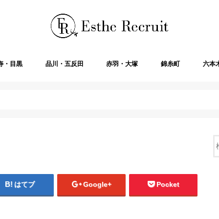
寿・目黒
品川・五反田
赤羽・大塚
錦糸町
六本
はてブ
Google+
Pocket