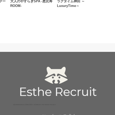
ヴァー
大人のやすらぎSPA -恵比寿
ラグタイム神田 ～
ROOM-
LuxuryTime～