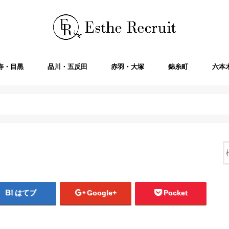
寿・目黒
品川・五反田
赤羽・大塚
錦糸町
六本
はてブ
Google+
Pocket