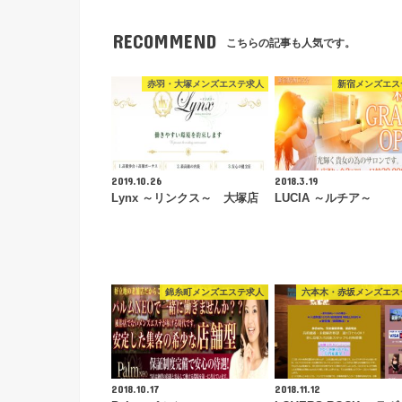
RECOMMEND
こちらの記事も人気です。
赤羽・大塚メンズエステ求人
新宿メンズエス
2019.10.26
2018.3.19
Lynx ～リンクス～ 大塚店
LUCIA ～ルチア～
錦糸町メンズエステ求人
六本木・赤坂メンズエス
2018.10.17
2018.11.12